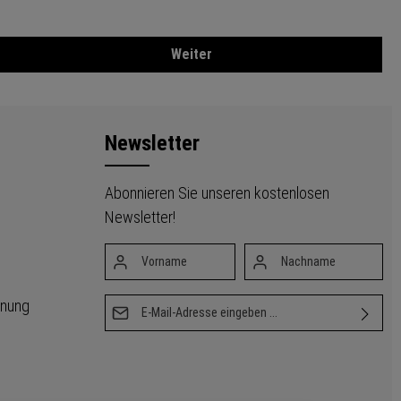
Weiter
Newsletter
Abonnieren Sie unseren kostenlosen
Newsletter!
Vorname*
Nachname*
dnung
E-Mail-Adresse*
Ich habe die
Datenschutzbestimmungen
zur
Kenntnis genommen und die
AGB
gelesen und bin
mit ihnen einverstanden.